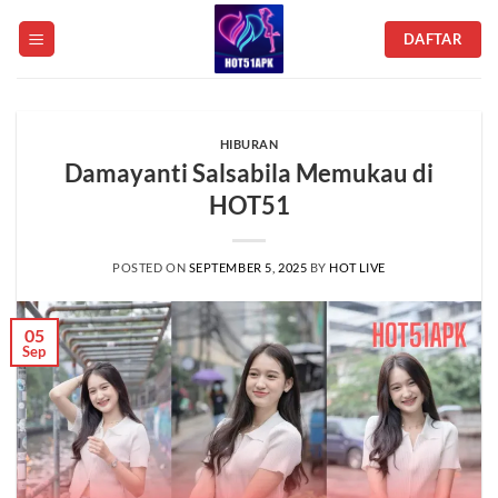
Skip
DAFTAR
to
content
HIBURAN
Damayanti Salsabila Memukau di
HOT51
POSTED ON
SEPTEMBER 5, 2025
BY
HOT LIVE
05
Sep