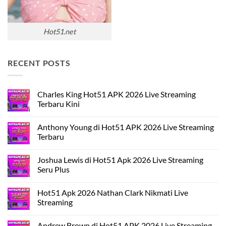
Hot51.net
RECENT POSTS
Charles King Hot51 APK 2026 Live Streaming
Terbaru Kini
Tak
ada
Anthony Young di Hot51 APK 2026 Live Streaming
komentar
pada
Terbaru
Charles
King
Tak
Hot51
ada
Joshua Lewis di Hot51 Apk 2026 Live Streaming
APK
komentar
2026
pada
Seru Plus
Live
Anthony
Streaming
Young
Tak
Terbaru
di
ada
Hot51 Apk 2026 Nathan Clark Nikmati Live
Kini
Hot51
komentar
APK
pada
Streaming
2026
Joshua
Live
Lewis
Tak
Streaming
di
ada
Andrew Brown di Hot51 APK 2026 Live Streaming
Terbaru
Hot51
komentar