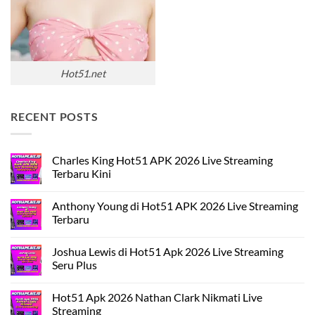
Hot51.net
RECENT POSTS
Charles King Hot51 APK 2026 Live Streaming
Terbaru Kini
Tak
ada
Anthony Young di Hot51 APK 2026 Live Streaming
komentar
pada
Terbaru
Charles
King
Tak
Hot51
ada
Joshua Lewis di Hot51 Apk 2026 Live Streaming
APK
komentar
2026
pada
Seru Plus
Live
Anthony
Streaming
Young
Tak
Terbaru
di
ada
Hot51 Apk 2026 Nathan Clark Nikmati Live
Kini
Hot51
komentar
APK
pada
Streaming