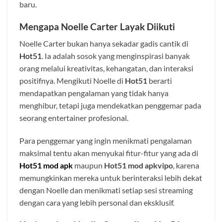
baru.
Mengapa Noelle Carter Layak Diikuti
Noelle Carter bukan hanya sekadar gadis cantik di
Hot51
. Ia adalah sosok yang menginspirasi banyak
orang melalui kreativitas, kehangatan, dan interaksi
positifnya. Mengikuti Noelle di
Hot51
berarti
mendapatkan pengalaman yang tidak hanya
menghibur, tetapi juga mendekatkan penggemar pada
seorang entertainer profesional.
Para penggemar yang ingin menikmati pengalaman
maksimal tentu akan menyukai fitur-fitur yang ada di
Hot51 mod apk
maupun
Hot51 mod apkvipo
, karena
memungkinkan mereka untuk berinteraksi lebih dekat
dengan Noelle dan menikmati setiap sesi streaming
dengan cara yang lebih personal dan eksklusif.