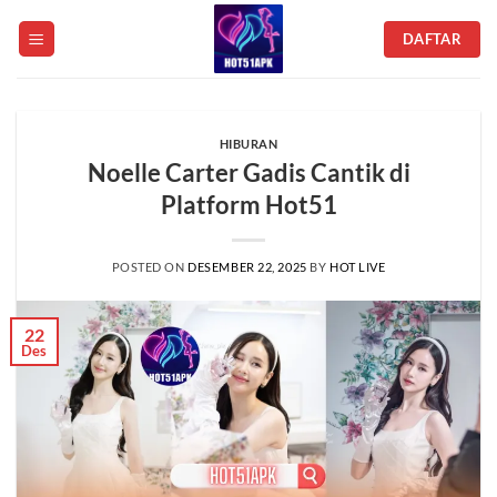
Skip
DAFTAR
to
content
HIBURAN
Noelle Carter Gadis Cantik di
Platform Hot51
POSTED ON
DESEMBER 22, 2025
BY
HOT LIVE
22
Des