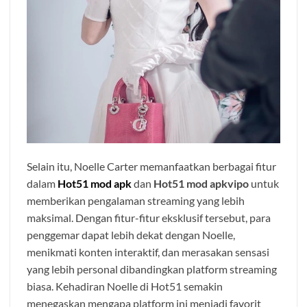
Selain itu, Noelle Carter memanfaatkan berbagai fitur
dalam
Hot51 mod apk
dan
Hot51 mod apkvipo
untuk
memberikan pengalaman streaming yang lebih
maksimal. Dengan fitur-fitur eksklusif tersebut, para
penggemar dapat lebih dekat dengan Noelle,
menikmati konten interaktif, dan merasakan sensasi
yang lebih personal dibandingkan platform streaming
biasa. Kehadiran Noelle di Hot51 semakin
menegaskan mengapa platform ini menjadi favorit