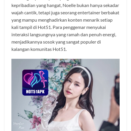
kepribadian yang hangat, Noelle bukan hanya sekadar
wajah cantik, tetapi juga seorang entertainer berbakat
yang mampu menghadirkan konten menarik setiap
kali tampil di Hot51. Para penggemar menyukai
interaksi langsungnya yang ramah dan penuh energi,
menjadikannya sosok yang sangat populer di
kalangan komunitas Hot51.