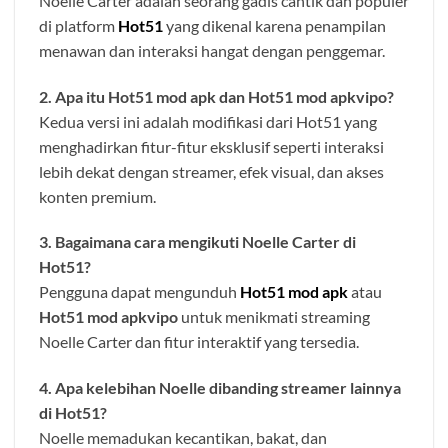
Noelle Carter adalah seorang gadis cantik dan populer
di platform
Hot51
yang dikenal karena penampilan
menawan dan interaksi hangat dengan penggemar.
2. Apa itu Hot51 mod apk dan Hot51 mod apkvipo?
Kedua versi ini adalah modifikasi dari Hot51 yang
menghadirkan fitur-fitur eksklusif seperti interaksi
lebih dekat dengan streamer, efek visual, dan akses
konten premium.
3. Bagaimana cara mengikuti Noelle Carter di
Hot51?
Pengguna dapat mengunduh
Hot51 mod apk
atau
Hot51 mod apkvipo
untuk menikmati streaming
Noelle Carter dan fitur interaktif yang tersedia.
4. Apa kelebihan Noelle dibanding streamer lainnya
di Hot51?
Noelle memadukan kecantikan, bakat, dan