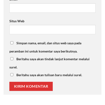
Situs Web
Simpan nama, email, dan situs web saya pada
peramban ini untuk komentar saya berikutnya.
Beritahu saya akan tindak lanjut komentar melalui
surel.
Beritahu saya akan tulisan baru melalui surel.