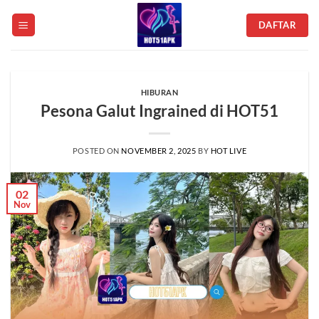
Skip
DAFTAR
to
content
HIBURAN
Pesona Galut Ingrained di HOT51
POSTED ON
NOVEMBER 2, 2025
BY
HOT LIVE
02
Nov