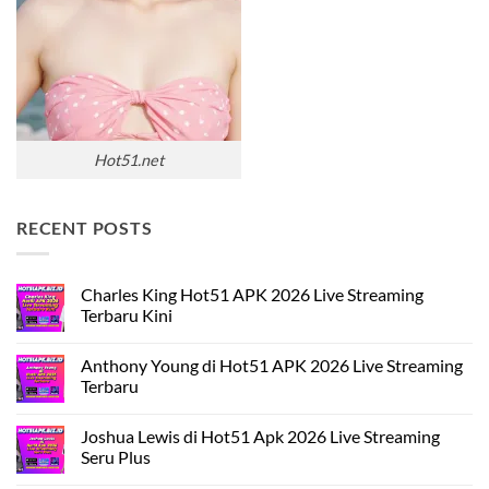
Hot51.net
RECENT POSTS
Charles King Hot51 APK 2026 Live Streaming
Terbaru Kini
Tak
ada
Anthony Young di Hot51 APK 2026 Live Streaming
komentar
pada
Terbaru
Charles
King
Tak
Hot51
ada
Joshua Lewis di Hot51 Apk 2026 Live Streaming
APK
komentar
2026
pada
Seru Plus
Live
Anthony
Streaming
Young
Tak